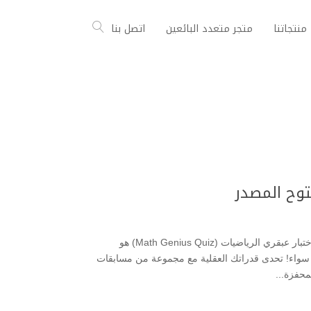
منتجاتنا
متجر متعدد البائعين
اتصل بنا
توح المصدر
التحدي المطلق لعشاق الأرقام! لعبة اختبار الذكاء تطبيق اختبار عبقري الرياضيات (Math Genius Quiz) هو
حدٍ سواء! تحدى قدراتك العقلية مع مجموعة من مسابقات
محفزة...