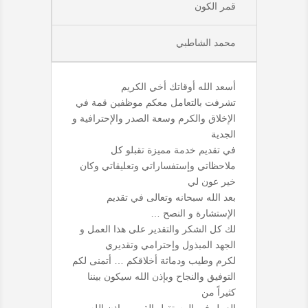
قمر الكون
محمد الشاطبي
أسعد الله أوقاتك أخي الكريم
تشرفت بالتعامل معكم موظفين قمة في
الإخلاق والكرم وسعة الصدر والإحترافية و
الجدية
في تقديم خدمة مميزة تقبلو كل
ملاحظاتي وإستفساراتي وتعليقاتي وكان
خير عون لي
بعد الله سبحانه وتعالى في تقديم
الإستشارة و النصح …
لك كل الشكر والتقدير على هذا العمل و
الجهد المبذول وإحترامي وتقديري
لكرم وطيب ودماثة أخلاقكم … أتمنى لكم
التوفيق والنجاح وبإذن الله سيكون بيننا
كثيراً من
العمل في المستقبل القريب بإذن الله.