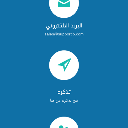

البريد الالكتروني
sales@supportip.com

تذكره
فتح تذكره من هنا