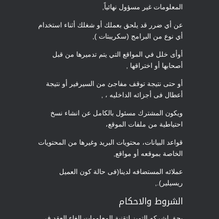
المعلومات غير مسؤول نهائياً,
عن أي ضرر قد يلحق بعملك أو شغلك أثناء استخدام
أي نوع من البرامج (سكريبتات ),
أوأى خلل في المواقع التي يتم تدميرها من قبل
أصحابها أو اختراقها ,
أو حتى نتيجة توقف مفاجئ من السيرفير أو نتيجة
أعطال فى أجزائه الداخليه ، ,
ويكون المشترك مسئول بالكامل عن انشاء نسخ
احتياطية من ملفات الموقع،
قواعد البيانات، محتويات البريد وغيرها من المحتويات
الخاصة بموقعه أو مواقع,
عملائه المستضافه لدينا(فى حالة كون العميل
ريسيلير).,
الشروط والاحكام
يحق لشركه التميز لتقنية المعلومات إلغاء العقد في