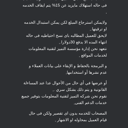
فى حاله استهلاك مايزيد عن 15% يتم ايقاف الخدمه
,
ولايمكن استرجاع المبلغ لكن يمكن استبدال الخدمه
او ترقيتها.,
لايحق للعميل المطالبه باى نسخ احتياطيه فى حاله
انتهاء المده الا بدفع 30دولارا.,
نتعهد نحن إدارة مؤسسة التميز لتقنية المعلومات
لخدمات المواقع ,
و البرمجة بالحفاظ و الإبقاء على بيانات العملاء و
عدم نشرها أو استخدامها,
أو عرضها في أي حال من الأحوال عدا عند المساءلة
القانونية و يتم ذلك بشكل سري .,
نقوم نحن شركه التميز لتقنية المعلومات بتوفير جميع
خدمات الدعم الفنى,
المصحاب للخدمه بدون اى تقصير ولكن فى حال
قيام العميل بمحاوله او الاشهار ,