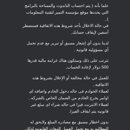
علما بأنه ( يتم احتساب الباندوث والمساحة بالبرامج
التي يحددها موقع مؤسسة التميز لتقنية المعلومات
).,
في حالة الاخلال بأحد شروط هذه الاتفاقية فسنضطر
آسفين لإيقاف حسابك,
لدينا بدون أي إشعار مسبق أو تبرير مع عدم تحمل
أي مسؤولية قانونية ,
تترتب على ذلك وستكون هناك غرامة مالية قدرها
500 دولار لإعادة الحساب,
للعمل في حالة مخالفة أو الإخلال بشروط هذه
الاتفاقية.,
لعملاء الخوادم فى حاله دخول الخادم واضافه اى
اوامر يخرج الخادم من الضمان الخاص بالشركه.,
لعملاء الانترنت فيزا فى حاله شراء اى سلع غير
قانونيه يتم ايقاف الفيزا,
بدون اخطار مسبق مع مصادره المبلغ ولايحق له
المطالبه به مع تحمل العميل التبعات القانونيه لذلك.,