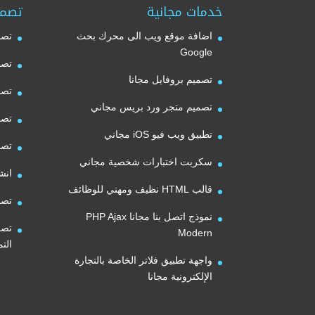
خدمات مجانية
تصمي
اضافة موقع ويب الى محرك بحث
تصم
Google
تصم
تصميم بروفايل مجانا
تصم
تصميم متجر ورد بريس مجاني
تصم
تطبيق ويب فيو iOS مجاني
تصم
سكربت اختبارات شخصية مجاني
انش
قالب HTML نظيف ومهني للوظائف
تصم
نموذج اتصل بنا مجانا PHP Ajax
تصم
Modern
الت
واجهة تطبيق فلاتر الخاصة بالتجارة
الإلكترونية مجانا