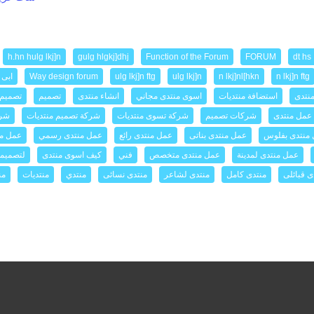
h.hn hulg lkj]n
gulg hlgkj]dhj
Function of the Forum
FORUM
dt hs
n lkj]n ftg
n lkj]nl[hkn
ulg lkj]n
ulg lkj]n ftg
Way design forum
ابى 
نتدى
استضافة منتديات
اسوى منتدى مجاني
انشاء منتدى
تصميم
تصميم 
عمل منتدى
شركات تصميم
شركة تسوى منتديات
شركة تصميم منتديات
شرك
منتدى بفلوس
عمل منتدى بناتى
عمل منتدى رائع
عمل منتدى رسمي
عمل من
عمل منتدى لمدينة
عمل منتدى متخصص
فني
كيف اسوى منتدى
لتصميما
ى قبائلى
منتدى كامل
منتدى لشاعر
منتدى نسائى
منتدي
منتديات
من