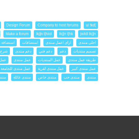
Design Forum
Company to host forums
]ul tkd
Make a forum
lkj]n l[hkd
lkj]n l[hk
jwldl lkj]n
احلى منتدى
ازاى اعمل منتدى
استضافات
استضافة م
تصميم منتديات
دعم
دعم فني
دعم منتدى
شرح 
طريقة عمل منتدى
عمل المنتديات
عمل منتدى
عمل 
عمل منتدى كبير
عمل منتدى لقرية
عمل منتدى للجامعة
منتدى
منتدى حب
منتدى خاص
منتدى عائلة
منتد