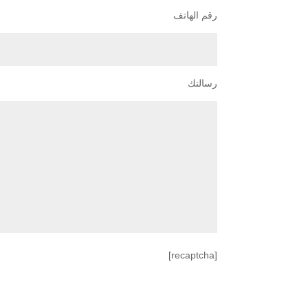
رقم الهاتف
رسالتك
[recaptcha]