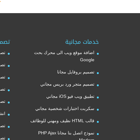
خدمات مجانية
تصمي
اضافة موقع ويب الى محرك بحث
تصم
Google
تصم
تصميم بروفايل مجانا
تصم
تصميم متجر ورد بريس مجاني
تصم
تطبيق ويب فيو iOS مجاني
تصم
سكربت اختبارات شخصية مجاني
انش
قالب HTML نظيف ومهني للوظائف
تصم
نموذج اتصل بنا مجانا PHP Ajax
تصم