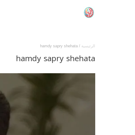
الرئيسية
/
hamdy sapry shehata
hamdy sapry shehata