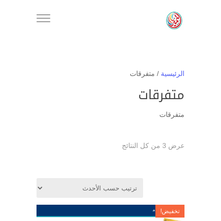
الرئيسية
/ متفرقات
متفرقات
متفرقات
تم
عرض ⁦3⁩ من كل النتائج
الفرز
حسب
الأحدث
تخفيض!