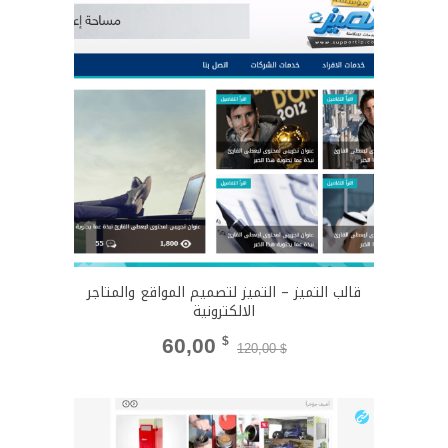
قالب التميز – التميز لتصميم المواقع والمتاجر
الالكترونية
السعر
السعر
60,00
$
120,00
$
الأصلي
الحالي
هو:
هو: