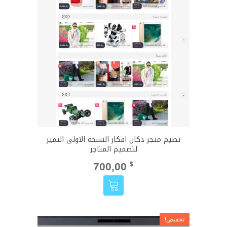
60,00 $.
120,00 $.
تصيم متجر دكان افكار النسخه الاولى التميز
لتصميم المتاجر
700,00
$
تخفيض!