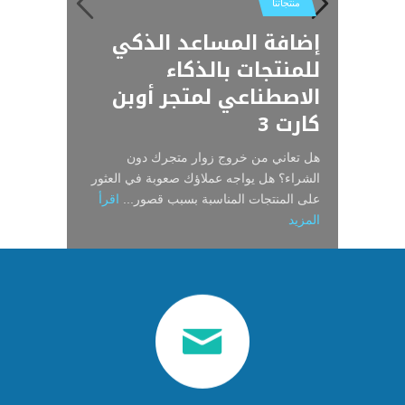
تصميم متجر متعدد
احترافي | نظام إدارة
للتمور التميز لتصميم
التميز لتصميم المواقع
لتصميم المواقع والمتاجر
منتجاتنا
والمتاجر
الالكترونية
المواقع والمتاجر
المنشآت الرياضية
التجار و البائعين التميز
إضافة المساعد الذكي
المتكامل
لتصميم المتاجر
للمنتجات بالذكاء
الاصطناعي لمتجر أوبن
كارت 3
هل تعاني من خروج زوار متجرك دون
الشراء؟ هل يواجه عملاؤك صعوبة في العثور
على المنتجات المناسبة بسبب قصور...
اقرأ
المزيد
