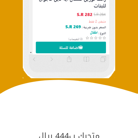
متجرك ب444 ريال