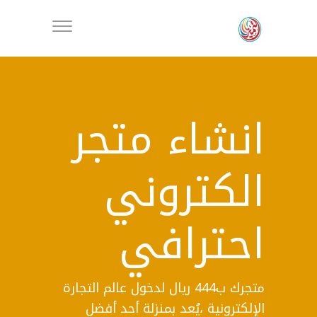
انشاء متجر
الكتروني
احترافي
متجرك ب444 ريال لدخول عالم التجارة
الإلكترونية ،يُعد بمنزلة أحد أفضل