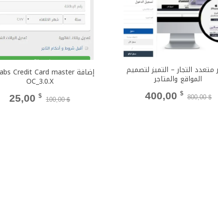
 متعدد التجار – التميز لتصميم
إضافة bs Credit Card master
المواقع والمتاجر
OC_3.0.X
السعر
السعر
400,00
$
السعر
ال
25,00
$
800,00
$
100,00
$
الأصلي
الحالي
الأصلي
الح
هو:
هو:
هو:
هو:
400,00 $.
800,00 $.
 $.
100,00 $.