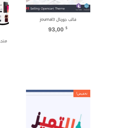
قالب جورنال journal3
93,00
$
متجر
تخفيض!