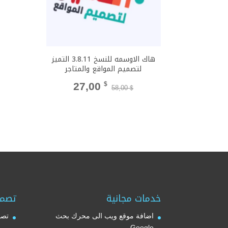
هاك الاوسمه للنسخ 3.8.11 التميز
لتصميم المواقع والمتاجر
السعر
السعر
27,00
$
58,00
$
الأصلي
الحالي
هو:
هو:
27,00 $.
58,00 $.
خدمات مجانية
تصمي
اضافة موقع ويب الى محرك بحث
تصم
Google