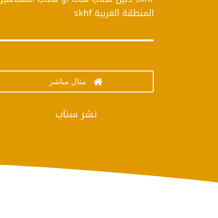
المنطقة العربية.skhf

مثال مباشر
نشر سناب