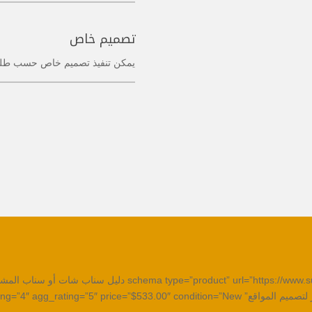
تصميم خاص
يمكن تنفيذ تصميم خاص حسب طلبك والسع
[tps://www.supportip.com/skhf” name=”skhf” description=”skhf