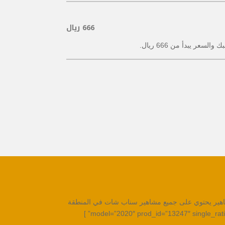
666 ريال
ر يبدأ من 666 ريال.
schema type=”product” url=”ht دليل سناب شات أو سناب المشاهير يحتوي على جميع مشاهير سناب شات في المنطقة