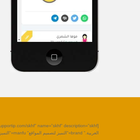
العربية.” brand=”التميز لتصميم المواقع” manfu=”التميز لتصميم المواقع” model=”2020″ prod_id=”13247″ single_rating=”4″ agg_rating=”5″ price=”$533.00″ condition=”New” ]