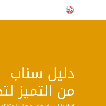
دليل سناب
من التميز لت
skhf دليل سناب شات أو سناب المشا