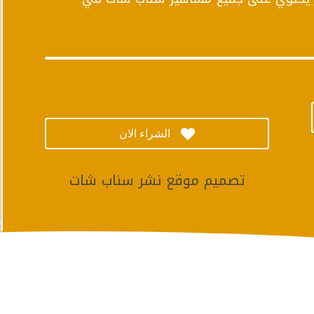

الشراء الان
تصميم موقع نشر سناب شات