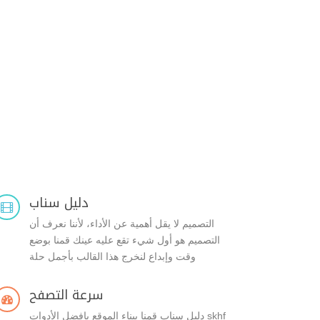
دليل سناب

التصميم لا يقل أهمية عن الأداء، لأننا نعرف أن
التصميم هو أول شيء تقع عليه عينك قمنا بوضع
وقت وإبداع لنخرج هذا القالب بأجمل حلة
سرعة التصفح

skhf دليل سناب قمنا ببناء الموقع بافضل الأدوات