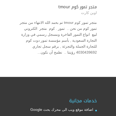
متجر تمور كوم tmour
اوبن كارت
متجر تمور كوم tmour تم بحمد الله الانتهاء من متجر
تمور كوم من نحن .. تمور . كوم متجر الكتروني
لبيع انواع التمور الفاخرة ومسجل رسمي في وزارة
التجارة السعودية , بأسم مؤسسة تمور دوت كوم
للتجارة الجملة والتجزئة , برقم سجل تجاري
4030439692 رؤيتنا .. نطمح أن نكون...
خدمات مجانية
اضافة موقع ويب الى محرك بحث Google