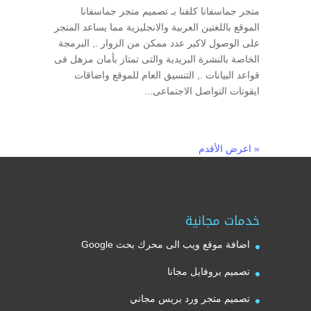
متجر جماسفانا كلفنا بـ تصميم متجر جماسفانا
الموقع باللغتين العربية والانجليزية مما يساعد المتجر
على الوصول لاكبر عدد ممكن من الزوار ., البرمجة
الخاصة بالنشرة البريدية والتى تمتاز بأمان مزهل فى
قواعد البيانات ., التنسيق العام للموقع واضاقات
ايقونات التواصل الاجتماعى...
« اعرض الأقدم
خدمات مجانية
اضافة موقع ويب الى محرك بحث Google
تصميم بروفايل مجانا
تصميم متجر ورد بريس مجاني