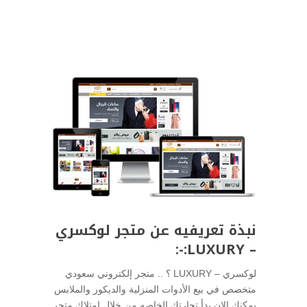
نبذة تعريفيه عن متجر لوكسري
– LUXURY:-:
لوكسري – LUXURY ؟ .. متجر إلكتروني سعودي
متخصص في بيع الأدوات المنزلية والديكور والملابس
يمكنك الان بدأ تجارتك الخاصه من خلال امتلاك متجر