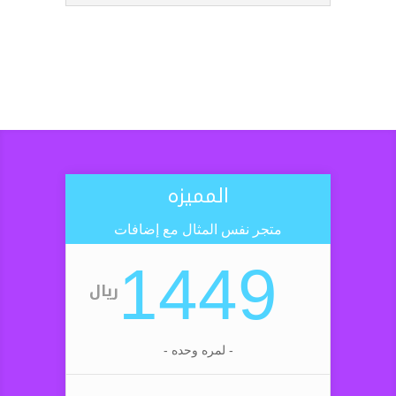
المميزه
متجر نفس المثال مع إضافات
1449
ريال
- لمره وحده -