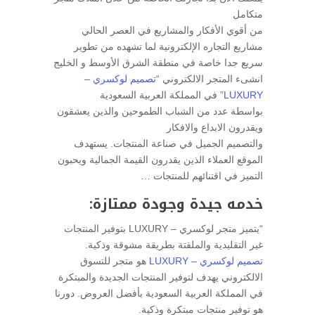
متكامل
من أقوي الأفكار والمشاريع في العصر الحالي
مشاريع التجاره الإلكترونية لما تشهده من تطوير
سريع جدا خاصة في منطقة الشرق الأوسط و الخليج
انشىء المتجر الالكتروني “‫‫
تصميم لوكسري –
LUXURY
” في المملكة العربية السعودية
بواسطة عدد من الشباب الطموحين والذين يعشقون
ويقدرون الابداع والافكار
والتصميم الجميل في صناعة المنتجات. يستهدف
الموقع العملاء الذين يقدرون القيمة الجمالية ويحبون
التميز في اقتنائهم للمنتجات …
خدمه جيدة وجودة ممتازة:
“يتميز متجر لوكسري – LUXURY بتوفير المنتجات
غير التقليدية والملفتة بطريقة مشوقة وذكية.
تصميم لوكسري – LUXURY
هو متجر للتسوق
الالكتروني يهدف لتوفير المنتجات الجديدة والمبتكرة
في المملكة العربية السعودية بأفضل العروض. دورنا
هو توفير منتجات مبتكرة وذكية.