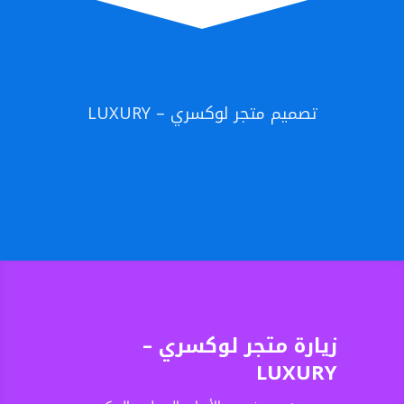
تصميم متجر لوكسري – LUXURY
زيارة متجر لوكسري –
LUXURY