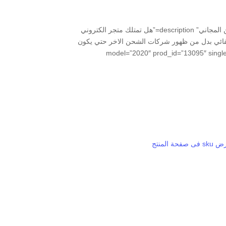
[schema type=”product” url=”https://www.supportip.com/product/show-only-free-shipping-if-available/” name=”أظهار الشحن المجاني” description=”هل تمتلك متجر الكتروني
 250 ريال وترغب بظهور الشحن المجاني فقط تلقائي بدل من ظهور شركات الشحن الاخر حتي يكون
جود مصداقيه” brand=”التميز لتصميم المواقع” manfu=”التميز لتصميم المواقع” model=”2020″ prod_id=”13095″ single_rating=”4″
حة المنتج