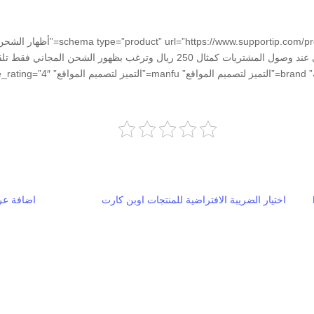
يعمل على الاوبن كارت هل تقوم بتفعيل الشحن المجاني عند وصول المشتريات كمثال
مختصر للعميل وعدم هروب العميل لعدم و
اختيار الضريبة الافتراضية للمنتجات اوبن كارت
اضافة عرض sku فى صف