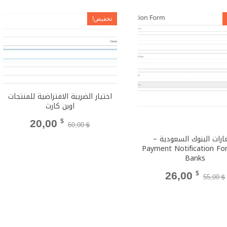
تخفيض!
اختيار الضريبة الافتراضية للمنتجات
اوبن كارت
السعر
السعر
20,00
$
60,00
$
ارات البنوك السعودية –
الأصلي
الحالي
‫Payment Notification Fo
Banks
هو:
هو:
السعر
السعر
26,00
$
20,00 $.
60,00 $.
55,00
$
الأصلي
الحالي
هو:
هو: