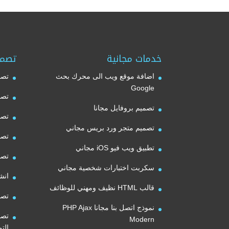
خدمات مجانية
تصمي
اضافة موقع ويب الى محرك بحث
تصم
Google
تصم
تصميم بروفايل مجانا
تصم
تصميم متجر ورد بريس مجاني
تصم
تطبيق ويب فيو iOS مجاني
تصم
سكربت اختبارات شخصية مجاني
انش
قالب HTML نظيف ومهني للوظائف
تصم
نموذج اتصل بنا مجانا PHP Ajax
تصم
Modern
الت