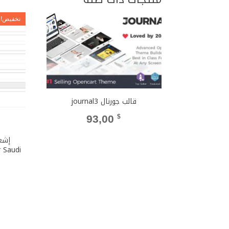
تخفيض!
قالب جورنال journal3
93,00
$
إشع
r Saudi