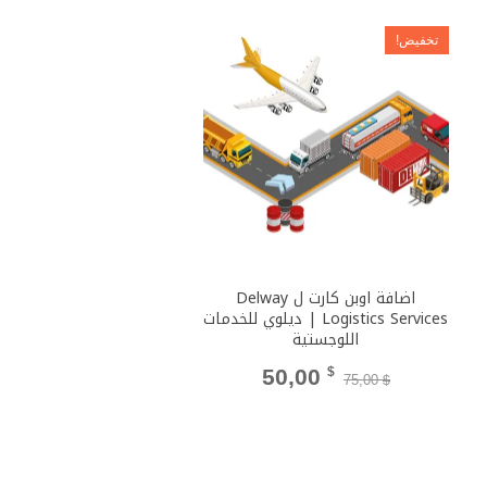
تخفيض!
اضافة اوبن كارت ل Delway
Logistics Services | ديلوي للخدمات
اللوجستية
السعر
السعر
50,00
$
75,00
$
الأصلي
الحالي
هو:
هو: