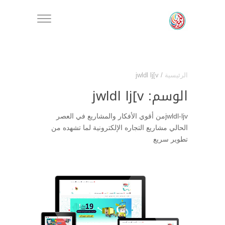
الرئيسية
/
jwldl lj[v
الوسم:
jwldl lj[v
jwldl-ljvمن أقوي الأفكار والمشاريع في العصر
الحالي مشاريع التجاره الإلكترونية لما تشهده من
تطوير سريع